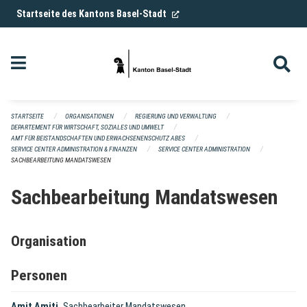
Navigation überspringen
(External Link)
Startseite des Kantons Basel-Stadt
STARTSEITE
ORGANISATIONEN
REGIERUNG UND VERWALTUNG
DEPARTEMENT FÜR WIRTSCHAFT, SOZIALES UND UMWELT
AMT FÜR BEISTANDSCHAFTEN UND ERWACHSENENSCHUTZ ABES
SERVICE CENTER ADMINISTRATION & FINANZEN
SERVICE CENTER ADMINISTRATION
SACHBEARBEITUNG MANDATSWESEN
Sachbearbeitung Mandatswesen
Organisation
Personen
,
Amit Amiti
Sachbearbeiter Mandatswesen