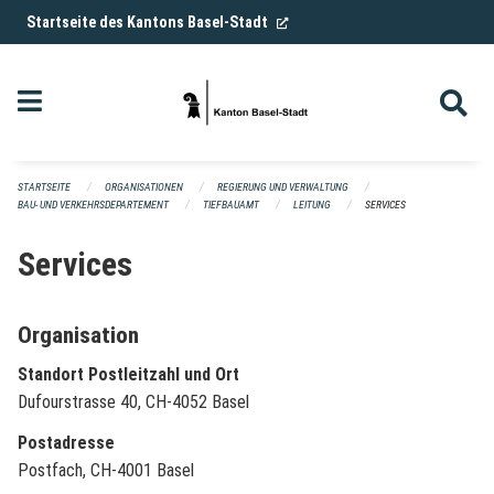
Navigation überspringen
(External Link)
Startseite des Kantons Basel-Stadt
STARTSEITE
ORGANISATIONEN
REGIERUNG UND VERWALTUNG
BAU- UND VERKEHRSDEPARTEMENT
TIEFBAUAMT
LEITUNG
SERVICES
Services
Organisation
Standort Postleitzahl und Ort
Dufourstrasse 40, CH-4052 Basel
Postadresse
Postfach, CH-4001 Basel