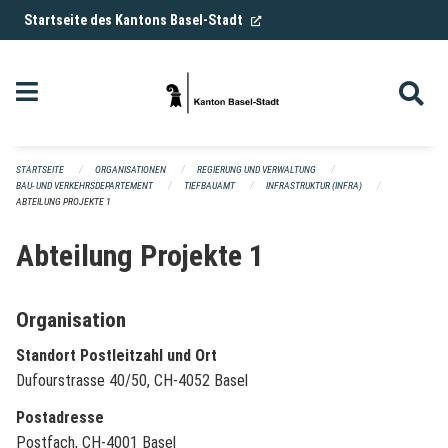
Navigation überspringen
(External Link)
Startseite des Kantons Basel-Stadt
STARTSEITE
ORGANISATIONEN
REGIERUNG UND VERWALTUNG
BAU- UND VERKEHRSDEPARTEMENT
TIEFBAUAMT
INFRASTRUKTUR (INFRA)
ABTEILUNG PROJEKTE 1
Abteilung Projekte 1
Organisation
Standort Postleitzahl und Ort
Dufourstrasse 40/50, CH-4052 Basel
Postadresse
Postfach, CH-4001 Basel