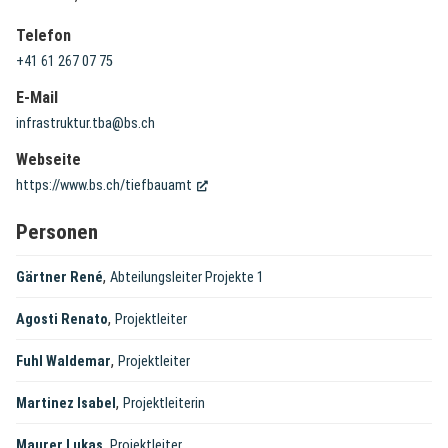
Telefon
+41 61 267 07 75
E-Mail
infrastruktur.tba@bs.ch
Webseite
(External Link)
https://www.bs.ch/tiefbauamt
Personen
,
Gärtner René
Abteilungsleiter Projekte 1
,
Agosti Renato
Projektleiter
,
Fuhl Waldemar
Projektleiter
,
Martinez Isabel
Projektleiterin
,
Maurer Lukas
Projektleiter