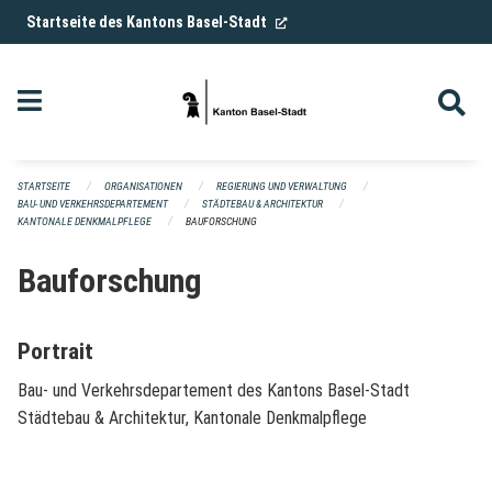
Navigation überspringen
(External Link)
Startseite des Kantons Basel-Stadt
STARTSEITE
ORGANISATIONEN
REGIERUNG UND VERWALTUNG
BAU- UND VERKEHRSDEPARTEMENT
STÄDTEBAU & ARCHITEKTUR
KANTONALE DENKMALPFLEGE
BAUFORSCHUNG
Bauforschung
Portrait
Bau- und Verkehrsdepartement des Kantons Basel-Stadt
Städtebau & Architektur, Kantonale Denkmalpflege