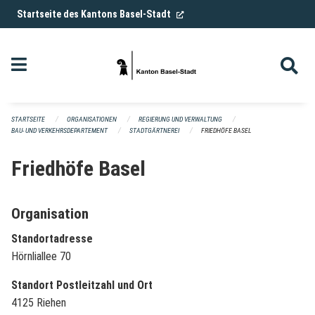
Navigation überspringen
(External Link)
Startseite des Kantons Basel-Stadt
STARTSEITE
ORGANISATIONEN
REGIERUNG UND VERWALTUNG
BAU- UND VERKEHRSDEPARTEMENT
STADTGÄRTNEREI
FRIEDHÖFE BASEL
Friedhöfe Basel
Organisation
Standortadresse
Hörnliallee 70
Standort Postleitzahl und Ort
4125 Riehen