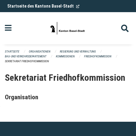
Navigation überspringen
(External Link)
Startseite des Kantons Basel-Stadt
STARTSEITE
ORGANISATIONEN
REGIERUNG UND VERWALTUNG
BAU- UND VERKEHRSDEPARTEMENT
KOMMISSIONEN
FRIEDHOFKOMMISSION
SEKRETARIAT FRIEDHOFKOMMISSION
Sekretariat Friedhofkommission
Organisation