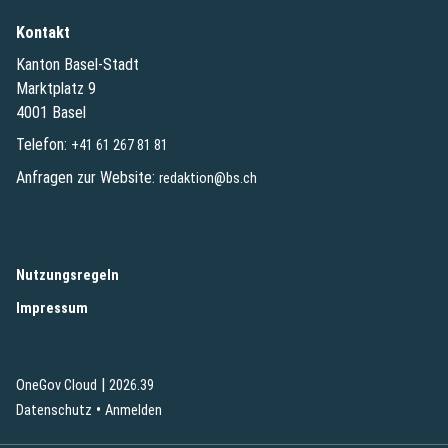
Kontakt
Kanton Basel-Stadt
Marktplatz 9
4001 Basel
Telefon:
+41 61 267 81 81
Anfragen zur Website:
redaktion@bs.ch
(External Link)
Nutzungsregeln
(External Link)
Impressum
|
(External Link)
(External Link)
OneGov Cloud
2026.39
(External Link)
Datenschutz
Anmelden