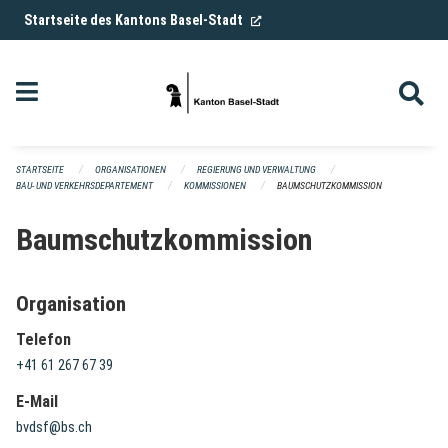
Navigation überspringen
(External Link)
Startseite des Kantons Basel-Stadt
STARTSEITE
ORGANISATIONEN
REGIERUNG UND VERWALTUNG
BAU- UND VERKEHRSDEPARTEMENT
KOMMISSIONEN
BAUMSCHUTZKOMMISSION
Baumschutzkommission
Organisation
Telefon
+41 61 267 67 39
E-Mail
bvdsf@bs.ch