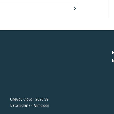
OneGov Cloud
(External Link)
|
2026.39
(External Link)
Datenschutz
(External Link)
Anmelden