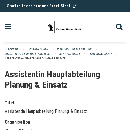
Navigation überspringen
(External Link)
Startseite des Kantons Basel-Stadt
STARTSEITE
ORGANISATIONEN
REGIERUNG UND VERWALTUNG
JUSTIZ- UND SICHERHEITSDEPARTEMENT
KANTONSPOLIZEI
PLANUNG & EINSATZ
ASSISTENTIN HAUPTABTEILUNG PLANUNG & EINSATZ
Assistentin Hauptabteilung
Planung & Einsatz
Titel
Assistentin Hauptabteilung Planung & Einsatz
Organisation