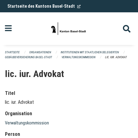
Navigation überspringen
(External Link)
Startseite des Kantons Basel-Stadt
STARTSEITE
ORGANISATIONEN
INSTITUTIONEN MIT STAATLICHEN DELEGIERTEN
GEBÄUDEVERSICHERUNG BASEL-STADT
VERWALTUNGSKOMMISSION
LIC. IUR. ADVOKAT
lic. iur. Advokat
Titel
lic. iur. Advokat
Organisation
Verwaltungskommission
Person