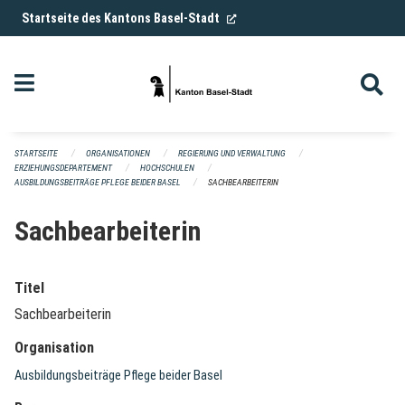
Navigation überspringen
(External Link)
Startseite des Kantons Basel-Stadt
STARTSEITE
ORGANISATIONEN
REGIERUNG UND VERWALTUNG
ERZIEHUNGSDEPARTEMENT
HOCHSCHULEN
AUSBILDUNGSBEITRÄGE PFLEGE BEIDER BASEL
SACHBEARBEITERIN
Sachbearbeiterin
Titel
Sachbearbeiterin
Organisation
Ausbildungsbeiträge Pflege beider Basel