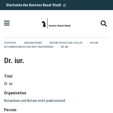
Navigation überspringen
(External Link)
Startseite des Kantons Basel-Stadt
STARTSEITE
ORGANISATIONEN
WEITERE ÖFFENTLICHE STELLEN
NOTARE
NOTARINNEN UND NOTARE NICHT PRAKTIZIEREND
DR. IUR.
Dr. iur.
Titel
Dr. iur.
Organisation
Notarinnen und Notare nicht praktizierend
Person