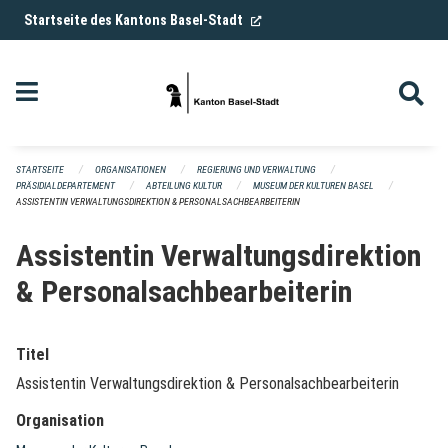
Navigation überspringen
(External Link)
Startseite des Kantons Basel-Stadt
STARTSEITE
ORGANISATIONEN
REGIERUNG UND VERWALTUNG
PRÄSIDIALDEPARTEMENT
ABTEILUNG KULTUR
MUSEUM DER KULTUREN BASEL
ASSISTENTIN VERWALTUNGSDIREKTION & PERSONALSACHBEARBEITERIN
Assistentin Verwaltungsdirektion
& Personalsachbearbeiterin
Titel
Assistentin Verwaltungsdirektion & Personalsachbearbeiterin
Organisation