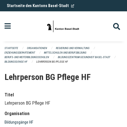
Navigation überspringen
(External Link)
Startseite des Kantons Basel-Stadt
STARTSEITE
ORGANISATIONEN
REGIERUNG UND VERWALTUNG
ERZIEHUNGSDEPARTEMENT
MITTELSCHULEN UND BERUFSBILDUNG
BERUFS- UND WEITERBILDUNGSSCHULEN
BILDUNGSZENTRUM GESUNDHEIT BASEL-STADT
BILDUNGSGÄNGE HF
LEHRPERSON BG PFLEGE HF
Lehrperson BG Pflege HF
Titel
Lehrperson BG Pflege HF
Organisation
Bildungsgänge HF