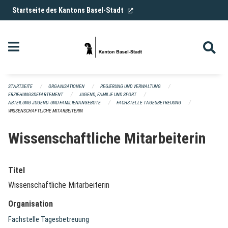
Navigation überspringen
(External Link)
Startseite des Kantons Basel-Stadt
STARTSEITE
ORGANISATIONEN
REGIERUNG UND VERWALTUNG
ERZIEHUNGSDEPARTEMENT
JUGEND, FAMILIE UND SPORT
ABTEILUNG JUGEND- UND FAMILIENANGEBOTE
FACHSTELLE TAGESBETREUUNG
WISSENSCHAFTLICHE MITARBEITERIN
Wissenschaftliche Mitarbeiterin
Titel
Wissenschaftliche Mitarbeiterin
Organisation
Fachstelle Tagesbetreuung