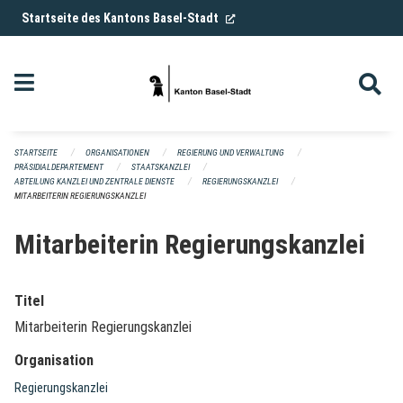
Navigation überspringen
(External Link)
Startseite des Kantons Basel-Stadt
STARTSEITE
ORGANISATIONEN
REGIERUNG UND VERWALTUNG
PRÄSIDIALDEPARTEMENT
STAATSKANZLEI
ABTEILUNG KANZLEI UND ZENTRALE DIENSTE
REGIERUNGSKANZLEI
MITARBEITERIN REGIERUNGSKANZLEI
Mitarbeiterin Regierungskanzlei
Titel
Mitarbeiterin Regierungskanzlei
Organisation
Regierungskanzlei