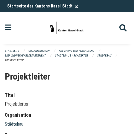
Navigation überspringen
(External Link)
Startseite des Kantons Basel-Stadt
STARTSEITE
ORGANISATIONEN
REGIERUNG UND VERWALTUNG
BAU- UND VERKEHRSDEPARTEMENT
STÄDTEBAU & ARCHITEKTUR
STÄDTEBAU
PROJEKTLEITER
Projektleiter
Titel
Projektleiter
Organisation
Städtebau