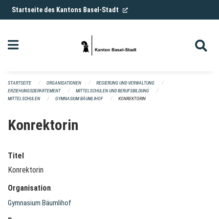
Navigation überspringen
(External Link)
Startseite des Kantons Basel-Stadt
STARTSEITE
ORGANISATIONEN
REGIERUNG UND VERWALTUNG
ERZIEHUNGSDEPARTEMENT
MITTELSCHULEN UND BERUFSBILDUNG
MITTELSCHULEN
GYMNASIUM BÄUMLIHOF
KONREKTORIN
Konrektorin
Titel
Konrektorin
Organisation
Gymnasium Bäumlihof