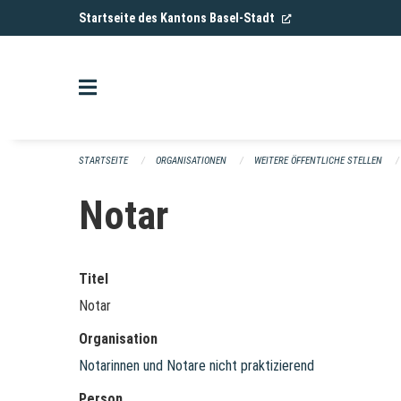
Navigation überspringen
(External Link)
Startseite des Kantons Basel-Stadt
STARTSEITE
ORGANISATIONEN
WEITERE ÖFFENTLICHE STELLEN
Notar
Titel
Notar
Organisation
Notarinnen und Notare nicht praktizierend
Person