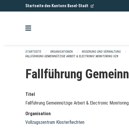
Navigation überspringen
(External Link)
Startseite des Kantons Basel-Stadt
STARTSEITE
ORGANISATIONEN
REGIERUNG UND VERWALTUNG
FALLFÜHRUNG GEMEINNÜTZIGE ARBEIT & ELECTRONIC MONITORING VZK
Fallführung Gemeinn
Titel
Fallführung Gemeinnützige Arbeit & Electronic Monitorin
Organisation
Vollzugszentrum Klosterfiechten