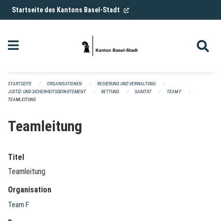
Navigation überspringen
(External Link)
Startseite des Kantons Basel-Stadt
STARTSEITE
ORGANISATIONEN
REGIERUNG UND VERWALTUNG
JUSTIZ- UND SICHERHEITSDEPARTEMENT
RETTUNG
SANITÄT
TEAM F
TEAMLEITUNG
Teamleitung
Titel
Teamleitung
Organisation
Team F