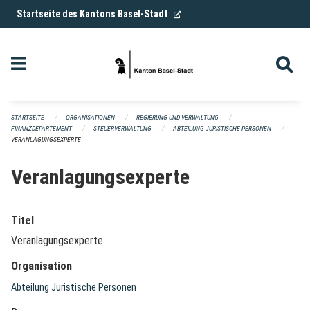
Navigation überspringen
(External Link)
Startseite des Kantons Basel-Stadt
STARTSEITE
ORGANISATIONEN
REGIERUNG UND VERWALTUNG
FINANZDEPARTEMENT
STEUERVERWALTUNG
ABTEILUNG JURISTISCHE PERSONEN
VERANLAGUNGSEXPERTE
Veranlagungsexperte
Titel
Veranlagungsexperte
Organisation
Abteilung Juristische Personen