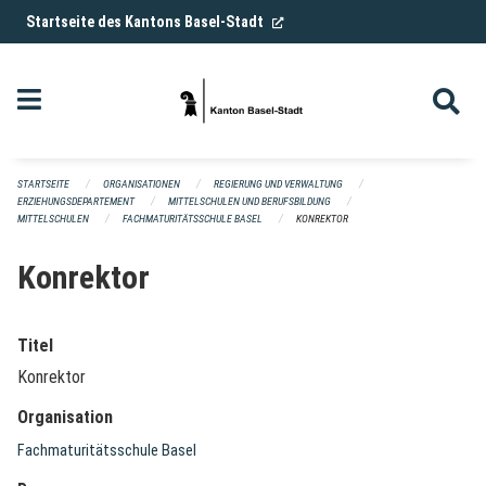
Navigation überspringen
(External Link)
Startseite des Kantons Basel-Stadt
STARTSEITE
ORGANISATIONEN
REGIERUNG UND VERWALTUNG
ERZIEHUNGSDEPARTEMENT
MITTELSCHULEN UND BERUFSBILDUNG
MITTELSCHULEN
FACHMATURITÄTSSCHULE BASEL
KONREKTOR
Konrektor
Titel
Konrektor
Organisation
Fachmaturitätsschule Basel