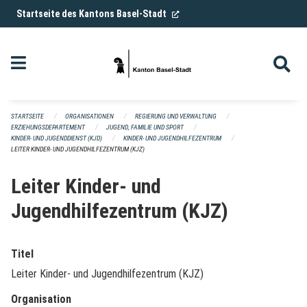
Navigation überspringen
(External Link)
Startseite des Kantons Basel-Stadt
STARTSEITE
ORGANISATIONEN
REGIERUNG UND VERWALTUNG
ERZIEHUNGSDEPARTEMENT
JUGEND, FAMILIE UND SPORT
KINDER- UND JUGENDDIENST (KJD)
KINDER- UND JUGENDHILFEZENTRUM
LEITER KINDER- UND JUGENDHILFEZENTRUM (KJZ)
Leiter Kinder- und
Jugendhilfezentrum (KJZ)
Titel
Leiter Kinder- und Jugendhilfezentrum (KJZ)
Organisation