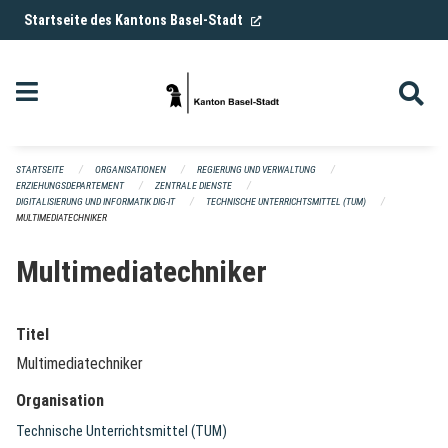
Navigation überspringen
(External Link)
Startseite des Kantons Basel-Stadt
STARTSEITE
ORGANISATIONEN
REGIERUNG UND VERWALTUNG
ERZIEHUNGSDEPARTEMENT
ZENTRALE DIENSTE
DIGITALISIERUNG UND INFORMATIK DIG-IT
TECHNISCHE UNTERRICHTSMITTEL (TUM)
MULTIMEDIATECHNIKER
Multimediatechniker
Titel
Multimediatechniker
Organisation
Technische Unterrichtsmittel (TUM)