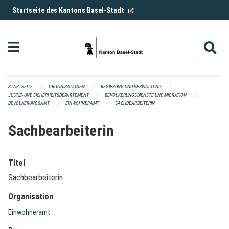
Navigation überspringen
(External Link)
Startseite des Kantons Basel-Stadt
STARTSEITE
ORGANISATIONEN
REGIERUNG UND VERWALTUNG
JUSTIZ- UND SICHERHEITSDEPARTEMENT
BEVÖLKERUNGSDIENSTE UND MIGRATION
BEVÖLKERUNGSAMT
EINWOHNERAMT
SACHBEARBEITERIN
Sachbearbeiterin
Titel
Sachbearbeiterin
Organisation
Einwohneramt