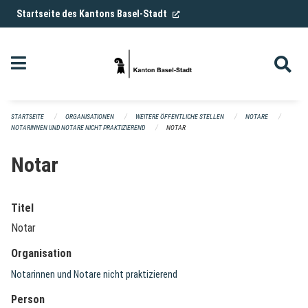
Navigation überspringen
(External Link)
Startseite des Kantons Basel-Stadt
STARTSEITE
ORGANISATIONEN
WEITERE ÖFFENTLICHE STELLEN
NOTARE
NOTARINNEN UND NOTARE NICHT PRAKTIZIEREND
NOTAR
Notar
Titel
Notar
Organisation
Notarinnen und Notare nicht praktizierend
Person