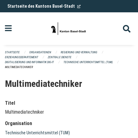
Navigation überspringen
(External Link)
Startseite des Kantons Basel-Stadt
STARTSEITE
ORGANISATIONEN
REGIERUNG UND VERWALTUNG
ERZIEHUNGSDEPARTEMENT
ZENTRALE DIENSTE
DIGITALISIERUNG UND INFORMATIK DIG-IT
TECHNISCHE UNTERRICHTSMITTEL (TUM)
MULTIMEDIATECHNIKER
Multimediatechniker
Titel
Multimediatechniker
Organisation
Technische Unterrichtsmittel (TUM)