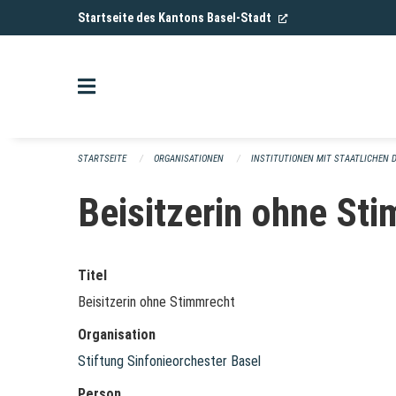
Navigation überspringen
(External Link)
Startseite des Kantons Basel-Stadt
STARTSEITE
ORGANISATIONEN
INSTITUTIONEN MIT STAATLICHEN 
Beisitzerin ohne St
Titel
Beisitzerin ohne Stimmrecht
Organisation
Stiftung Sinfonieorchester Basel
Person