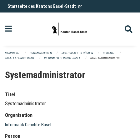
Navigation überspringen
(External Link)
Startseite des Kantons Basel-Stadt
STARTSEITE
ORGANISATIONEN
RICHTERLICHE BEHÖRDEN
GERICHTE
APPELLATIONSGERICHT
INFORMATIK GERICHTE BASEL
SYSTEMADMINISTRATOR
Systemadministrator
Titel
Systemadministrator
Organisation
Informatik Gerichte Basel
Person