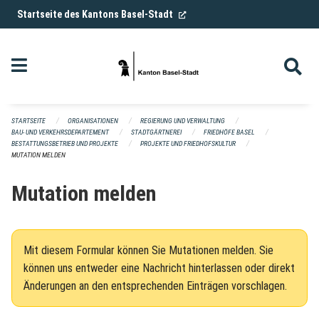
Navigation überspringen
(External Link)
Startseite des Kantons Basel-Stadt
STARTSEITE
ORGANISATIONEN
REGIERUNG UND VERWALTUNG
BAU- UND VERKEHRSDEPARTEMENT
STADTGÄRTNEREI
FRIEDHÖFE BASEL
BESTATTUNGSBETRIEB UND PROJEKTE
PROJEKTE UND FRIEDHOFSKULTUR
MUTATION MELDEN
Mutation melden
Mit diesem Formular können Sie Mutationen melden. Sie
können uns entweder eine Nachricht hinterlassen oder direkt
Änderungen an den entsprechenden Einträgen vorschlagen.