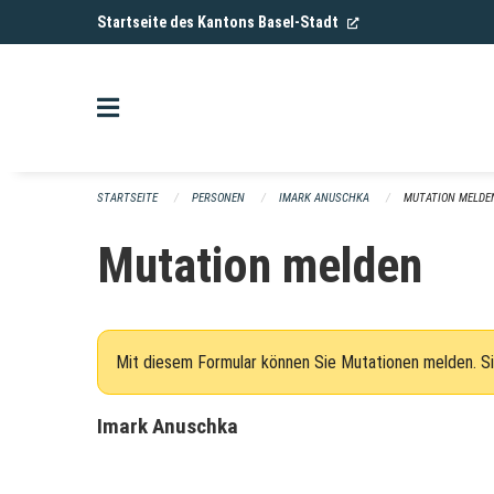
Navigation überspringen
(External Link)
Startseite des Kantons Basel-Stadt
STARTSEITE
PERSONEN
IMARK ANUSCHKA
MUTATION MELDE
Mutation melden
Mit diesem Formular können Sie Mutationen melden. Si
Imark Anuschka