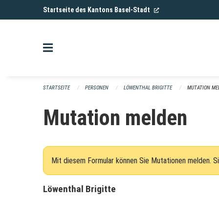
Navigation überspringen
(External Link)
Startseite des Kantons Basel-Stadt
STARTSEITE
PERSONEN
LÖWENTHAL BRIGITTE
MUTATION ME
Mutation melden
Mit diesem Formular können Sie Mutationen melden. Si
Löwenthal Brigitte