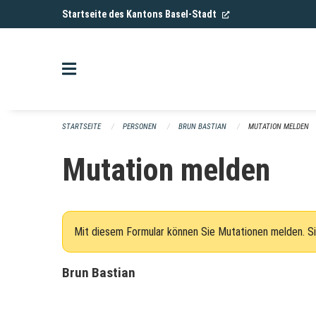
Navigation überspringen
(External Link)
Startseite des Kantons Basel-Stadt
STARTSEITE
PERSONEN
BRUN BASTIAN
MUTATION MELDEN
Mutation melden
Mit diesem Formular können Sie Mutationen melden. Si
Brun Bastian