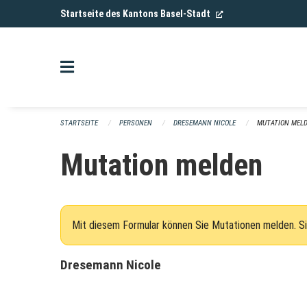
Navigation überspringen
(External Link)
Startseite des Kantons Basel-Stadt
STARTSEITE
PERSONEN
DRESEMANN NICOLE
MUTATION MEL
Mutation melden
Mit diesem Formular können Sie Mutationen melden. Si
Dresemann Nicole