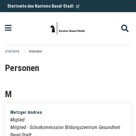
Navigation überspringen
(External Link)
Startseite des Kantons Basel-Stadt
STARTSEITE
PERSONEN
Personen
M
Metzger Andrea
Miglied
Mitglied - Schulkommission Bildungszentrum Gesundheit
Basel-Stadt