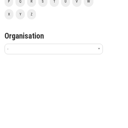
P
Q
R
S
T
U
V
W
X
Y
Z
Organisation
-