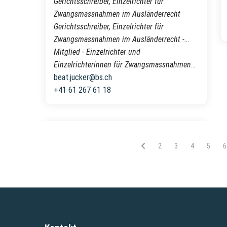
Gerichtsschreiber, Einzelrichter für
Zwangsmassnahmen im Ausländerrecht
Gerichtsschreiber, Einzelrichter für
Zwangsmassnahmen im Ausländerrecht -
Gerichtsschreiber/Gerichtsschreiberin
Mitglied - Einzelrichter und
Einzelrichterinnen für Zwangsmassnahmen
im Ausländerrecht
beat.jucker@bs.ch
+41 61 267 61 18
Vous êtes sur la page
2
Vous êtes sur la 
3
Vous êtes su
4
Vous ê
5
V
6