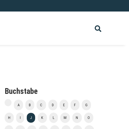
Buchstabe
A
B
C
D
E
F
G
H
I
J
K
L
M
N
O