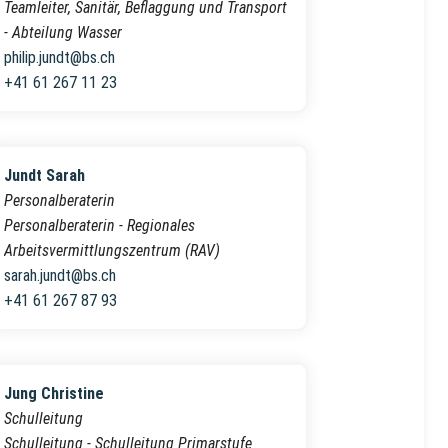
Teamleiter, Sanitär, Beflaggung und Transport
- Abteilung Wasser
philip.jundt@bs.ch
+41 61 267 11 23
Jundt Sarah
Personalberaterin
Personalberaterin - Regionales
Arbeitsvermittlungszentrum (RAV)
sarah.jundt@bs.ch
+41 61 267 87 93
Jung Christine
Schulleitung
Schulleitung - Schulleitung Primarstufe