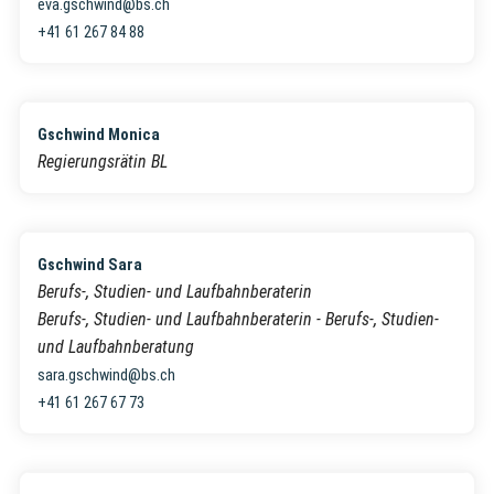
Öffentlichkeitsarbeit
eva.gschwind@bs.ch
+41 61 267 84 88
Gschwind Monica
Regierungsrätin BL
Gschwind Sara
Berufs-, Studien- und Laufbahnberaterin
Berufs-, Studien- und Laufbahnberaterin - Berufs-, Studien-
und Laufbahnberatung
sara.gschwind@bs.ch
+41 61 267 67 73