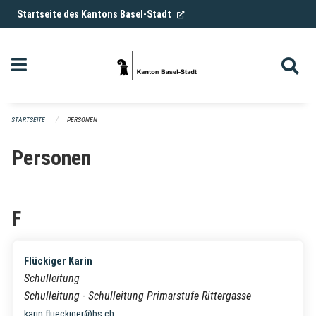
Navigation überspringen
(External Link)
Startseite des Kantons Basel-Stadt
STARTSEITE
PERSONEN
Personen
F
Flückiger Karin
Schulleitung
Schulleitung - Schulleitung Primarstufe Rittergasse
karin.flueckiger@bs.ch