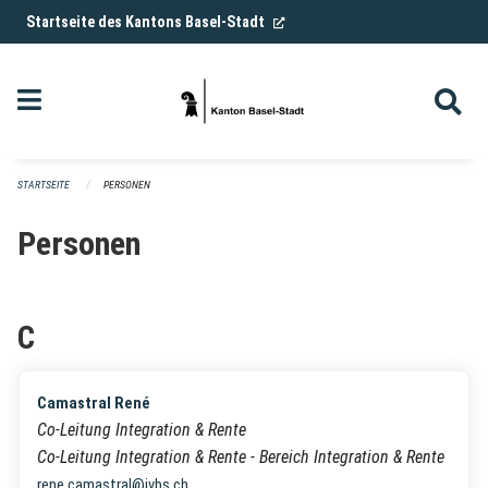
Navigation überspringen
(External Link)
Startseite des Kantons Basel-Stadt
STARTSEITE
PERSONEN
Personen
C
Camastral René
Co-Leitung Integration & Rente
Co-Leitung Integration & Rente - Bereich Integration & Rente
rene.camastral@ivbs.ch