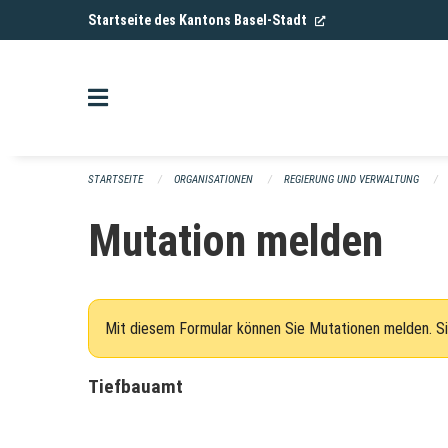
Navigation überspringen
(External Link)
Startseite des Kantons Basel-Stadt
STARTSEITE
ORGANISATIONEN
REGIERUNG UND VERWALTUNG
Mutation melden
Mit diesem Formular können Sie Mutationen melden. Si
Tiefbauamt