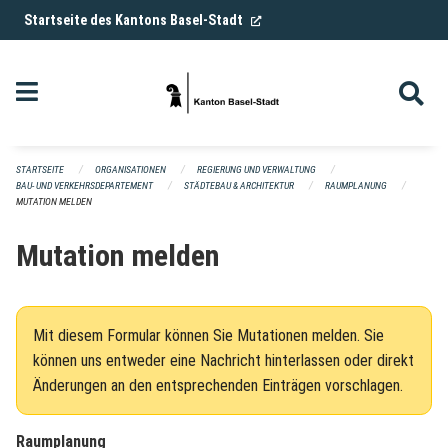
Navigation überspringen
(External Link)
Startseite des Kantons Basel-Stadt
STARTSEITE
ORGANISATIONEN
REGIERUNG UND VERWALTUNG
BAU- UND VERKEHRSDEPARTEMENT
STÄDTEBAU & ARCHITEKTUR
RAUMPLANUNG
MUTATION MELDEN
Mutation melden
Mit diesem Formular können Sie Mutationen melden. Sie
können uns entweder eine Nachricht hinterlassen oder direkt
Änderungen an den entsprechenden Einträgen vorschlagen.
Raumplanung