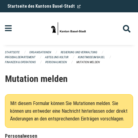
Navigation überspringen
(External Link)
Startseite des Kantons Basel-Stadt
STARTSEITE
ORGANISATIONEN
REGIERUNG UND VERWALTUNG
PRÄSIDIALDEPARTEMENT
ABTEILUNG KULTUR
KUNSTMUSEUM BASEL
FINANZEN & OPERATIONS
PERSONALWESEN
MUTATION MELDEN
Mutation melden
Mit diesem Formular können Sie Mutationen melden. Sie
können uns entweder eine Nachricht hinterlassen oder direkt
Änderungen an den entsprechenden Einträgen vorschlagen.
Personalwesen