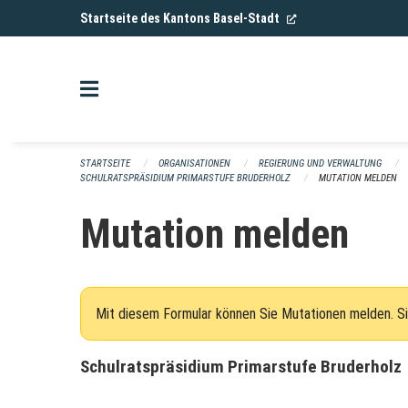
Navigation überspringen
(External Link)
Startseite des Kantons Basel-Stadt
STARTSEITE
ORGANISATIONEN
REGIERUNG UND VERWALTUNG
SCHULRATSPRÄSIDIUM PRIMARSTUFE BRUDERHOLZ
MUTATION MELDEN
Mutation melden
Mit diesem Formular können Sie Mutationen melden. Si
Schulratspräsidium Primarstufe Bruderholz