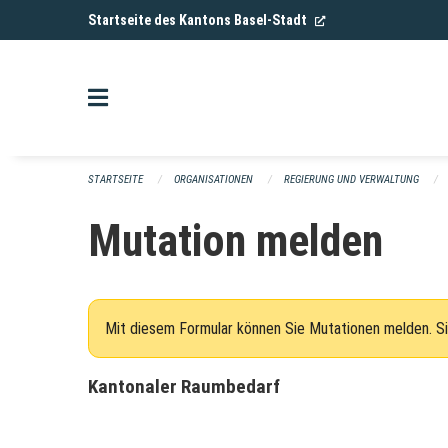
Navigation überspringen
(External Link)
Startseite des Kantons Basel-Stadt
STARTSEITE
ORGANISATIONEN
REGIERUNG UND VERWALTUNG
Mutation melden
Mit diesem Formular können Sie Mutationen melden. Si
Kantonaler Raumbedarf